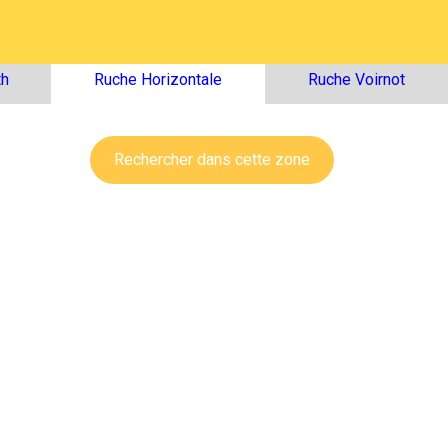
th
Ruche Horizontale
Ruche Voirnot
Rechercher dans cette zone