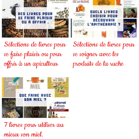
Sélections de livres pour
Sélections de livres pour
se faire plaisir ou pour
se soigner avec les
offrir à un apiculteur
produits de la ruche
7 livres pour utiliser au
mieux son miel.