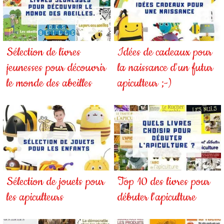
Sélection de livres
Idées de cadeaux pour
jeunesses pour découvrir
la naissance d'un futur
le monde des abeilles
apiculteur ;-)
Sélection de jouets pour
Top 10 des livres pour
les apiculteurs
débuter l'apiculture