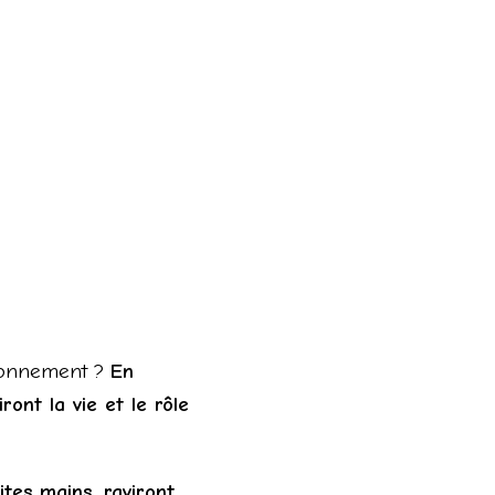
vironnement ?
En
ront la vie et le rôle
tes mains, raviront