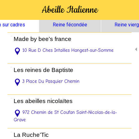
Abeille Italienne
 sur cadres
Reine fécondée
Reine vier
Made by bee's france
10 Rue D Ches Intailles Hangest-sur-Somme
Les reines de Baptiste
3 Place Du Pasquier Chemin
Les abeilles nicolaïtes
972 Chemin de St Coufan Saint-Nicolas-de-la-
Grave
La Ruche'Tic