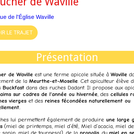
rucher de Waville
ue de l'Église Waville
IR LE TRAJET
Présentation
er de Waville
est une ferme apicole située à
Waville
da
ement de la
Meurthe-et-Moselle
. Cet apiculteur élève 
es
Buckfast
dans des ruches Dadant. Il propose aux apic
aims sur cadres de l'année ou hivernée
, des
cellules r
nes vierges
et des
reines fécondées naturellement ou
iellement.
ches lui permettent également de produire
une large
s
(
miel de printemps, miel d’été, Miel d’acacia, miel de t
 sapin, miel de tournesol), de la
propolis
, du
miel en s