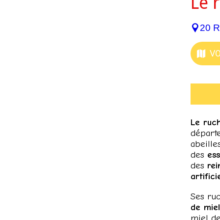
Le 
20 R
VO
Le ruch
départ
abeill
des
ess
des
rei
artific
Ses ru
de miel
miel de