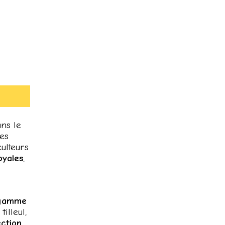
ns le
des
ulteurs
oyales
,
 gamme
illeul,
ection
,