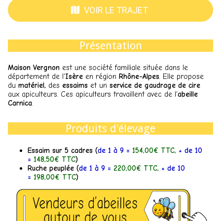
VOIR LE TRAJET
Présentation
Maison Vergnon
est une société familiale située dans le
département de l'
Isère
en région
Rhône-Alpes
. Elle propose
du
matériel,
des
essaims
et un
service de gaudrage de cire
aux apiculteurs. Ces apiculteurs travaillent avec de l'
abeille
Carnica
.
Produits d'élevage
Essaim sur 5 cadres (
de 1 à 9 =
154,00€ TTC,
+ de 10
=
148,50€ TTC
)
Ruche peuplée (
de 1 à 9 =
220,00€ TTC,
+ de 10
=
198,00€ TTC
)