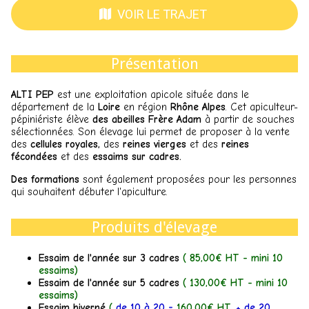
VOIR LE TRAJET
Présentation
ALTI PEP
est une exploitation apicole située dans le
département de la
Loire
en région
Rhône Alpes
. Cet apiculteur-
pépiniériste élève
des abeilles Frère Adam
à partir de souches
sélectionnées. Son élevage lui permet de proposer à la vente
des
cellules royales,
des
reines vierges
et des
reines
fécondées
et des
essaims sur cadres.
Des formations
sont également proposées pour les personnes
qui souhaitent débuter l'apiculture.
Produits d'élevage
Essaim de l'année sur 3 cadres
( 85
,00€ HT - mini 10
essaims)
Essaim de l'année sur 5 cadres
( 130
,00€ HT - mini 10
essaims)
Essaim hiverné
(
de 10 à 20 =
160
,00€ HT,
+ de 20