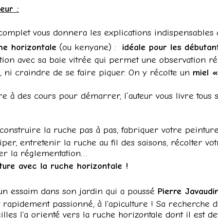
eur :
s complet vous donnera les explications indispensables 
he horizontale
(ou kenyane) :
idéale pour les débutant
isation avec sa baie vitrée qui permet une observation r
, ni craindre de se faire piquer. On y récolte un
miel 
ire à des cours pour démarrer, l’auteur vous livre tous 
!
construire la ruche pas à pas, fabriquer votre peinture 
iper, entretenir la ruche au fil des saisons, récolter v
ter la réglementation…
ture avec la ruche horizontale !
'un essaim dans son jardin qui a poussé
Pierre Javaudi
t rapidement passionné, à l'apiculture ! Sa recherche
les l'a orienté vers la ruche horizontale dont il est de