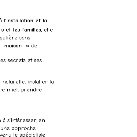
à l
’installation et la
s et les familles
, elle
égulière sans
« maison »
de
ses secrets et ses
naturelle, installer la
otre miel, prendre
n
à s'intéresser, en
 d'une approche
venu le spécialiste