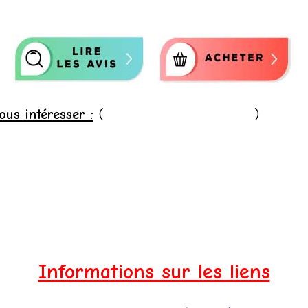
ous intéresser :
(
Aide pour utiliser le site
)
les autour de vous
e
sa ruche ?
ion
er l'apiculture
Informations sur les liens