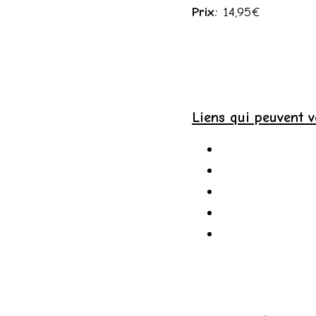
Prix:
14,95€
Liens qui peuvent v
Éleveurs d'abeil
Conseils en lign
Que faire dans 
Lieux de format
Livres pour début