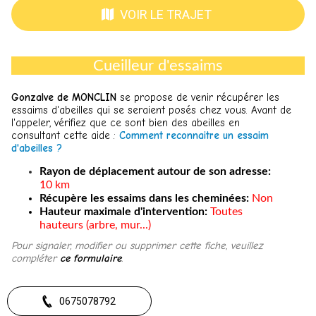
VOIR LE TRAJET
Cueilleur d'essaims
Gonzalve de MONCLIN
se pr
opose de venir récupérer les
essaims d'abeilles qui se seraient posés chez vous. Avant de
l'appeler, vérifiez que ce sont bien des abeilles en
consultant cette aide :
Comment reconnaitre un essaim
d'abeilles ?
Rayon de déplacement autour de son adresse:
10 km
Récupère les essaims dans les cheminées:
Non
Hauteur maximale d'intervention:
Toutes
hauteurs (arbre, mur...)
​Pour signaler, modifier ou supprimer cette fiche, veuillez
compléter
ce formulaire
.
0675078792