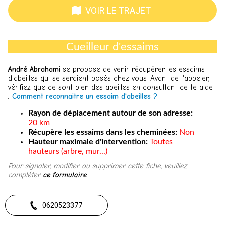
VOIR LE TRAJET
Cueilleur d'essaims
André Abrahami
se pr
opose de venir récupérer les essaims
d'abeilles qui se seraient posés chez vous. Avant de l'appeler,
vérifiez que ce sont bien des abeilles en consultant cette aide
:
Comment reconnaitre un essaim d'abeilles ?
Rayon de déplacement autour de son adresse:
20 km
Récupère les essaims dans les cheminées:
Non
Hauteur maximale d'intervention:
Toutes
hauteurs (arbre, mur...)
​Pour signaler, modifier ou supprimer cette fiche, veuillez
compléter
ce formulaire
.
0620523377