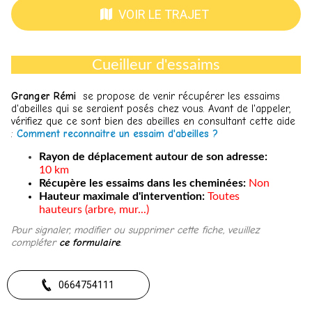
VOIR LE TRAJET
Cueilleur d'essaims
Granger Rémi
se pr
opose de venir récupérer les essaims
d'abeilles qui se seraient posés chez vous. Avant de l'appeler,
vérifiez que ce sont bien des abeilles en consultant cette aide
:
Comment reconnaitre un essaim d'abeilles ?
Rayon de déplacement autour de son adresse:
10 km
Récupère les essaims dans les cheminées:
Non
Hauteur maximale d'intervention:
Toutes
hauteurs (arbre, mur...)
​Pour signaler, modifier ou supprimer cette fiche, veuillez
compléter
ce formulaire
.
0664754111