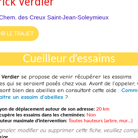
rick Verdier
Chem. des Creux Saint-Jean-Soleymieux
IR LE TRAJET
Cueilleur d'essaims
 Verdier
se pr
opose de venir récupérer les essaims
les qui se seraient posés chez vous. Avant de l'appeler, 
sont bien des abeilles en consultant cette aide :
Comm
itre un essaim d'abeilles ?
yon de déplacement autour de son adresse:
20 km
cupère les essaims dans les cheminées:
Non
uteur maximale d'intervention:
Toutes hauteurs (arbre, mur...)
ignaler, modifier ou supprimer cette fiche, veuillez comp
ire
.