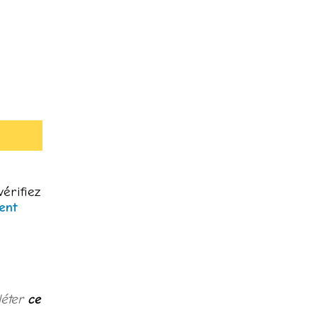
vérifiez
ent
léter
ce