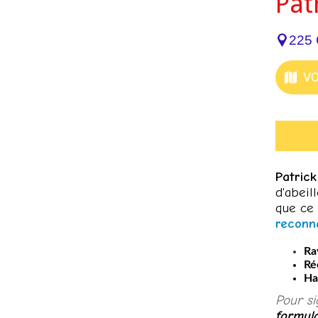
Pat
225 
VO
Patrick
d'abeil
que ce 
reconna
Ra
Ré
Ha
​Pour s
formula